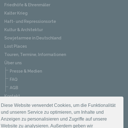
Friedhöfe & Ehrenmäler
Kalter Krieg
Haft- und Repressionsorte
Kultur & Architektur
Sowjetarmee in Deutschland
Lost Places
Touren, Termine, Informationen
Über uns
Presse & Medien
FAQ
AGB
Kontakt
Datenschutzerklärung
Diese Website verwendet Cookies, um die Funktionalität
und unseren Service zu optimieren, um Inhalte und
Impressum
Anzeigen zu personalisieren und Zugriffe auf unsere
Website zu analysieren. Außerdem geben wir