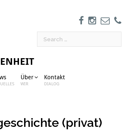
Search
for:
GENHEIT
ws
Über
Kontakt
UELLES
WIR
DIALOG
eschichte (privat)