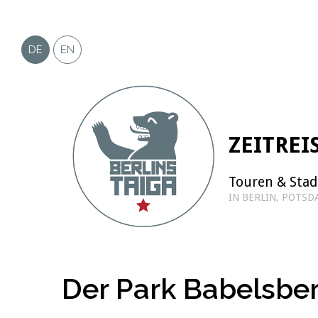
Zum
Inhalt
springen
DE
EN
ZEITREI
Touren & Sta
IN BERLIN, POTS
Der Park Babelsber