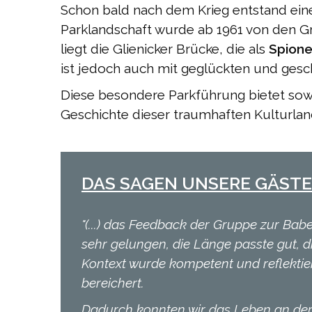
Schon bald nach dem Krieg entstand ei
Parklandschaft wurde ab 1961 von den 
liegt die Glienicker Brücke, die als
Spion
ist jedoch auch mit geglückten und gesc
Diese besondere Parkführung bietet sowo
Geschichte dieser traumhaften Kulturlan
DAS SAGEN UNSERE GÄSTE
"(...) das Feedback der Gruppe zur Bab
sehr gelungen, die Länge passte gut, d
Kontext wurde kompetent und reflektier
bereichert.
Dadurch konnten wir das Leben an der