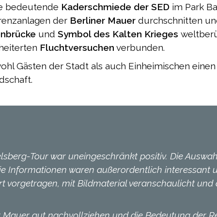
ne bedeutende
Kaderschmiede der SED
im Park Ba
Grenzanlagen der
Berliner Mauer
durchschnitten un
enbrücke
und
Symbol des Kalten Krieges
weltber
heiterten
Fluchtversuchen
verbunden.
hl Gästen der Stadt als auch Einheimischen einen
dschaft.
elsberg-Tour war uneingeschränkt positiv. Die Auswa
ie Informationen waren außerordentlich interessant u
t vorgetragen, mit Bildmaterial veranschaulicht und
 Mauer gut nachvollziehen und die Bedeutung der Reg