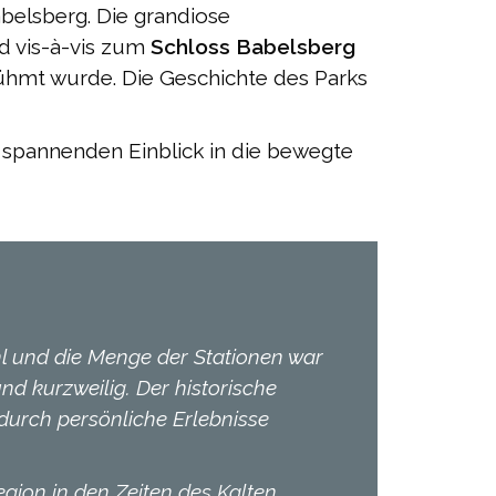
belsberg. Die grandiose
d vis-à-vis zum
Schloss Babelsberg
ühmt wurde. Die Geschichte des Parks
 spannenden Einblick in die bewegte
hl und die Menge der Stationen war
nd kurzweilig. Der historische
 durch persönliche Erlebnisse
ion in den Zeiten des Kalten