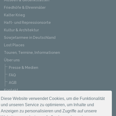
Museen & Gedenkstätten
Friedhöfe & Ehrenmäler
Kalter Krieg
Haft- und Repressionsorte
Kultur & Architektur
Sowjetarmee in Deutschland
Lost Places
Touren, Termine, Informationen
Über uns
Presse & Medien
FAQ
AGB
Kontakt
Datenschutzerklärung
Diese Website verwendet Cookies, um die Funktionalität
und unseren Service zu optimieren, um Inhalte und
Impressum
Anzeigen zu personalisieren und Zugriffe auf unsere