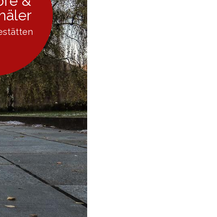
öfe &
mäler
estätten