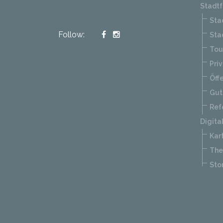
Stadtf
Sta
Follow:
Sta
Tou
Pri
Öff
Gut
Ref
Digita
Kar
Th
Sto