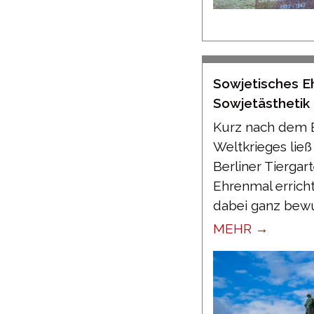
Sowjetisches E
Sowjetästhetik 
Kurz nach dem 
Weltkrieges lie
Berliner Tiergar
Ehrenmal errich
dabei ganz bewu
MEHR →