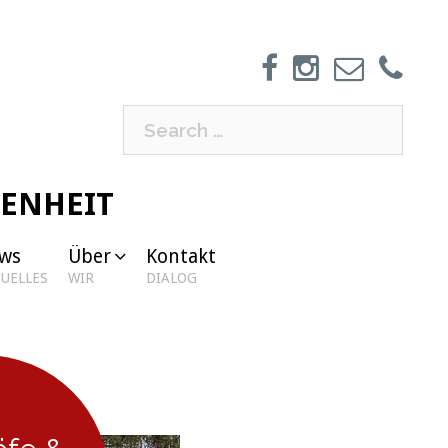
Search
for:
GENHEIT
ws
Über
Kontakt
UELLES
WIR
DIALOG