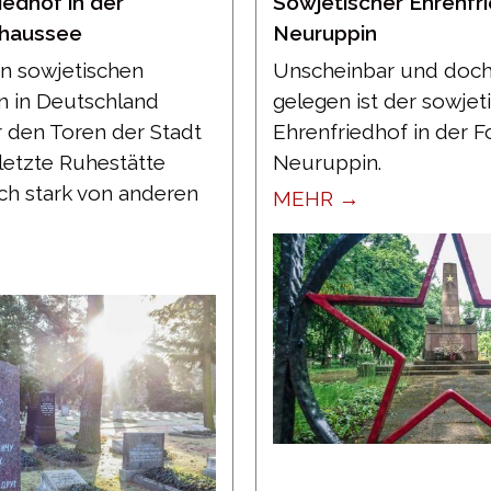
iedhof in der
Sowjetischer Ehrenfr
Chaussee
Neuruppin
en sowjetischen
Unscheinbar und doch
n in Deutschland
gelegen ist der sowjet
r den Toren der Stadt
Ehrenfriedhof in der 
letzte Ruhestätte
Neuruppin.
ich stark von anderen
MEHR →