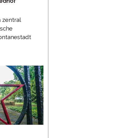
iedhof
 zentral
ische
Fontanestadt