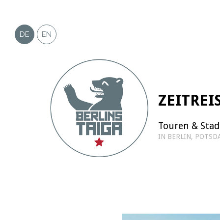
Zum
Inhalt
springen
DE
EN
ZEITREI
Touren & Sta
IN BERLIN, POTS