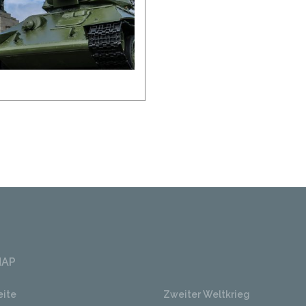
MAP
eite
Zweiter Weltkrieg