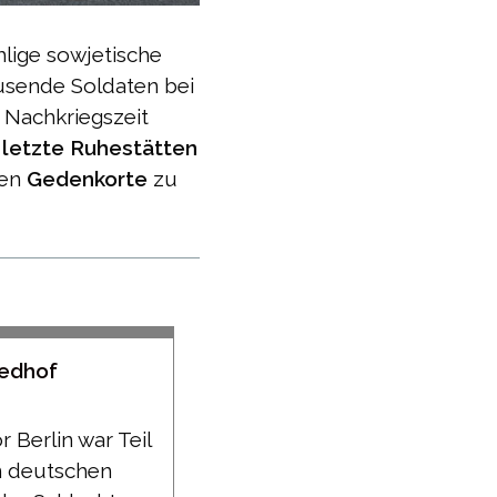
hlige sowjetische
ausende Soldaten bei
r Nachkriegszeit
e
letzte Ruhestätten
gen
Gedenkorte
zu
iedhof
 Berlin war Teil
en deutschen