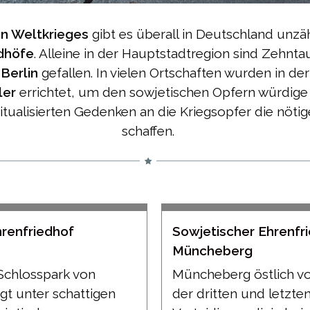
n Weltkrieges
gibt es überall in Deutschland unzä
edhöfe
. Alleine in der Hauptstadtregion sind Zehnt
Berlin
gefallen. In vielen Ortschaften wurden in de
ler
errichtet, um den sowjetischen Opfern würdig
itualisierten Gedenken an die Kriegsopfer die nöti
schaffen.
on
hrenfriedhof
Sowjetischer Ehrenfr
Müncheberg
 Schlosspark von
Müncheberg östlich vor
t unter schattigen
der dritten und letzt