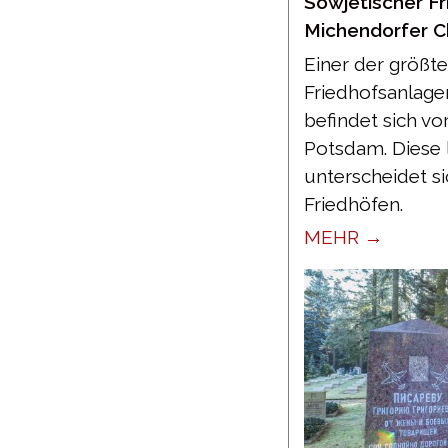
Sowjetischer Fr
Michendorfer 
Einer der größt
Friedhofsanlage
befindet sich vo
Potsdam. Diese 
unterscheidet s
Friedhöfen.
MEHR →