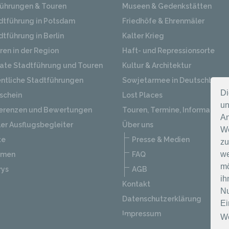
ührungen & Touren
Museen & Gedenkstätten
dtführung in Potsdam
Friedhöfe & Ehrenmäler
dtführung in Berlin
Kalter Krieg
ren in der Region
Haft- und Repressionsorte
vate Stadtführung und Touren
Kultur & Architektur
entliche Stadtführungen
Sowjetarmee in Deutschland
Di
schein
Lost Places
un
erenzen und Bewertungen
Touren, Termine, Informatione
An
ler Ausflugsbegleiter
Über uns
We
te
Presse & Medien
zu
we
emen
FAQ
mö
rys
AGB
ih
Kontakt
Nu
Datenschutzerklärung
Ei
Impressum
We