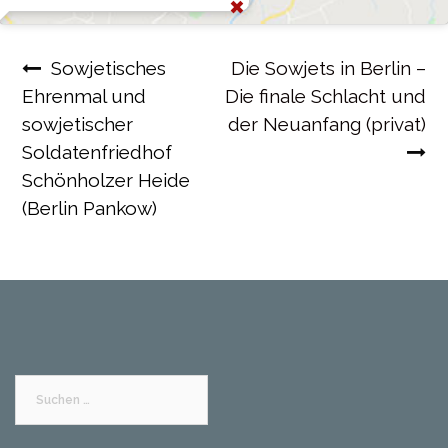
Beitragsnavigation
Sowjetisches
Die Sowjets in Berlin –
Ehrenmal und
Die finale Schlacht und
sowjetischer
der Neuanfang (privat)
Soldatenfriedhof
Schönholzer Heide
(Berlin Pankow)
Suchen
nach: