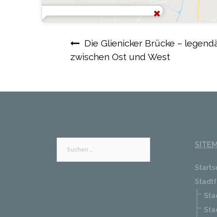
Beitragsnavigation
Die Glienicker Brücke – legen
zwischen Ost und West
SITE
Suchen
nach:
Starts
Stadtf
Sta
Sta