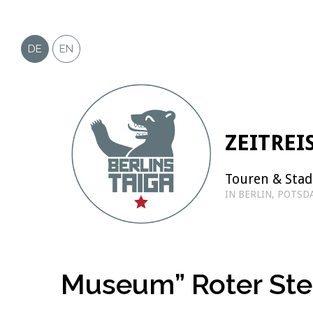
Zum
Inhalt
springen
DE
EN
ZEITREI
Touren & Sta
IN BERLIN, POTS
Museum” Roter Ste