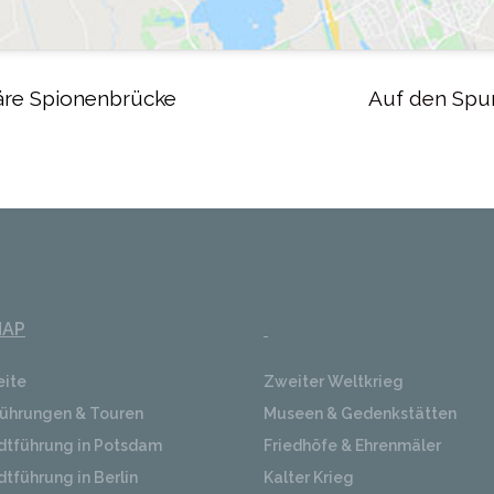
däre Spionenbrücke
Auf den Spur
MAP
eite
Zweiter Weltkrieg
ührungen & Touren
Museen & Gedenkstätten
dtführung in Potsdam
Friedhöfe & Ehrenmäler
dtführung in Berlin
Kalter Krieg