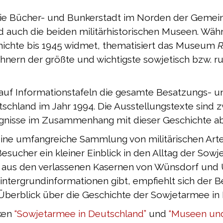
die Bücher- und Bunkerstadt im Norden der Gemeind
d auch die beiden militärhistorischen Museen. W
chichte bis 1945 widmet, thematisiert das Museum
R
nern der größte und wichtigste sowjetisch bzw. ru
auf Informationstafeln die gesamte Besatzungs- u
tschland im Jahr 1994. Die Ausstellungstexte sind 
gnisse im Zusammenhang mit dieser Geschichte ab
eine umfangreiche Sammlung von militärischen Art
esucher ein kleiner Einblick in den Alltag der Sow
aus den verlassenen Kasernen von Wünsdorf und U
intergrundinformationen gibt, empfiehlt sich der 
Überblick über die Geschichte der Sowjetarmee in
iken
“Sowjetarmee in Deutschland”
und
“Museen und