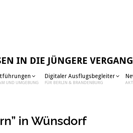
SEN IN DIE JÜNGERE VERGAN
dtführungen
Digitaler Ausflugsbegleiter
Ne
DAM UND UMGEBUNG
FÜR BERLIN & BRANDENBURG
AKT
rn” in Wünsdorf