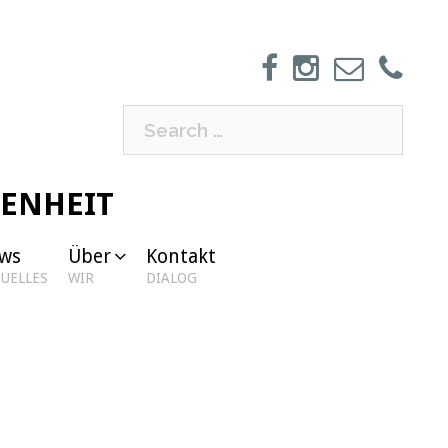
Search
for:
GENHEIT
ws
Über
Kontakt
UELLES
WIR
DIALOG