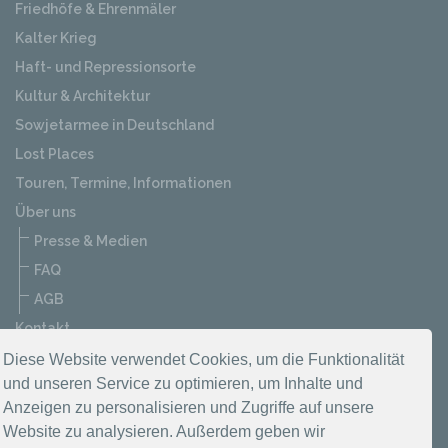
Friedhöfe & Ehrenmäler
Kalter Krieg
Haft- und Repressionsorte
Kultur & Architektur
Sowjetarmee in Deutschland
Lost Places
Touren, Termine, Informationen
Über uns
Presse & Medien
FAQ
AGB
Kontakt
Datenschutzerklärung
Diese Website verwendet Cookies, um die Funktionalität
und unseren Service zu optimieren, um Inhalte und
Impressum
Anzeigen zu personalisieren und Zugriffe auf unsere
Website zu analysieren. Außerdem geben wir