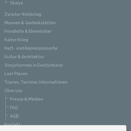
Storys
Zweiter Weltkrieg
Museen & Gedenkstätten
Friedhöfe & Ehrenmäler
Kalter Krieg
Haft- und Repressionsorte
Kultur & Architektur
Sowjetarmee in Deutschland
Lost Places
Touren, Termine, Informationen
Über uns
Presse & Medien
FAQ
AGB
Kontakt