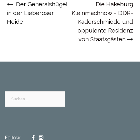
Beitragsnavigation
Der Generalshügel
Die Hakeburg
in der Lieberoser
Kleinmachnow – DDR-
Heide
Kaderschmiede und
oppulente Residenz
von Staatsgästen
Suchen
nach:
Follow: