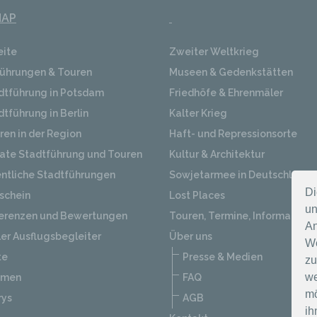
MAP
eite
Zweiter Weltkrieg
ührungen & Touren
Museen & Gedenkstätten
dtführung in Potsdam
Friedhöfe & Ehrenmäler
dtführung in Berlin
Kalter Krieg
ren in der Region
Haft- und Repressionsorte
vate Stadtführung und Touren
Kultur & Architektur
entliche Stadtführungen
Sowjetarmee in Deutschland
Di
schein
Lost Places
un
erenzen und Bewertungen
Touren, Termine, Informatione
An
ler Ausflugsbegleiter
Über uns
We
te
Presse & Medien
zu
we
emen
FAQ
mö
rys
AGB
ih