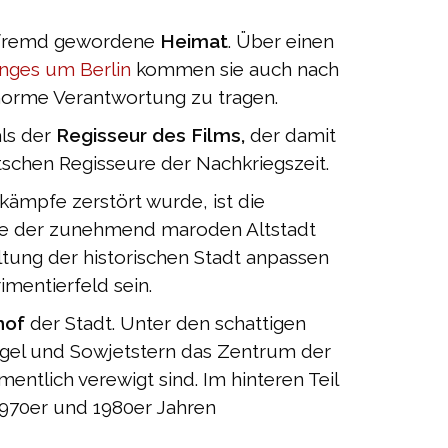
 fremd gewordene
Heimat
. Über einen
inges um Berlin
kommen sie auch nach
enorme Verantwortung zu tragen.
ls der
Regisseur des Films,
der damit
schen Regisseure der Nachkriegszeit.
ämpfe zerstört wurde, ist die
ile der zunehmend maroden Altstadt
tung der historischen Stadt anpassen
mentierfeld sein.
hof
der Stadt. Unter den schattigen
gel und Sowjetstern das Zentrum der
entlich verewigt sind. Im hinteren Teil
n 1970er und 1980er Jahren