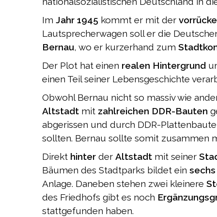
nationalsozialistischen Deutschland in d
Im
Jahr 1945
kommt er mit der
vorrück
Lautsprecherwagen soll er die Deutsche
Bernau
, wo er kurzerhand zum
Stadtk
Der Plot hat einen
realen Hintergrund
un
einen Teil seiner Lebensgeschichte verar
Obwohl Bernau nicht so massiv wie ander
Altstadt
mit
zahlreichen DDR-Bauten
ge
abgerissen und durch DDR-Plattenbauten 
sollten. Bernau sollte somit zusammen m
Direkt
hinter
der
Altstadt
mit seiner
Sta
Bäumen des Stadtparks bildet ein
sechs
Anlage. Daneben stehen zwei kleinere
St
des Friedhofs gibt es noch
Ergänzungsg
stattgefunden haben.