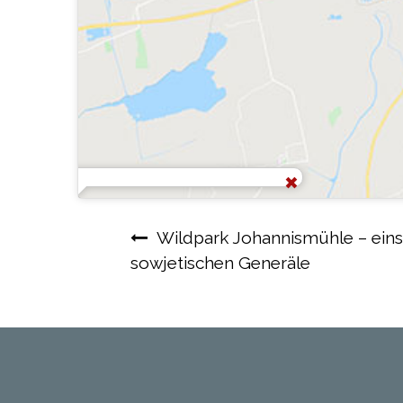
Beitragsnavigation
Wildpark Johannismühle – einst
sowjetischen Generäle