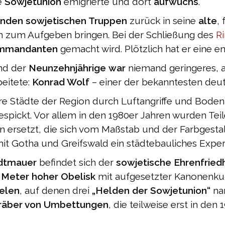
ie
Sowjetunion
emigrierte und dort
aufwuchs
.
enden sowjetischen Truppen
zurück in seine
alte
,
n zum Aufgeben bringen. Bei der Schließung des
R
ommandanten
gemacht wird. Plötzlich hat er eine 
d der
Neunzehnjährige
war
niemand geringeres, a
beitete:
Konrad Wolf
– einer der bekanntesten deut
e Städte der Region durch Luftangriffe und Bodenk
spickt. Vor allem in den 1980er Jahren wurden Te
ersetzt, die sich vom Maßstab und der Farbgestal
it Gotha und Greifswald ein städtebauliches Experi
dtmauer
befindet sich der
sowjetische Ehrenfried
 Meter hoher Obelisk
mit aufgesetzter Kanonenku
elen
, auf denen drei
„Helden der Sowjetunion“
nam
räber von Umbettungen
, die teilweise erst in de