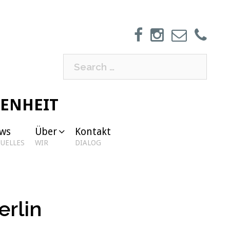
Search
for:
GENHEIT
ws
Über
Kontakt
UELLES
WIR
DIALOG
erlin