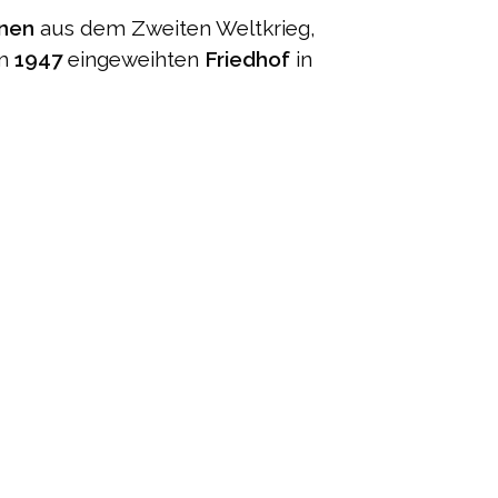
enen
aus dem Zweiten Weltkrieg,
em
1947
eingeweihten
Friedhof
in