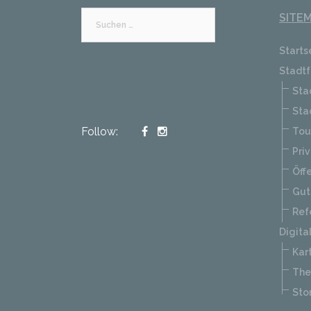
SITE
Suchen
nach:
Starts
Stadtf
Sta
Sta
Follow:
Tou
Pri
Öff
Gut
Ref
Digita
Kar
Th
Sto