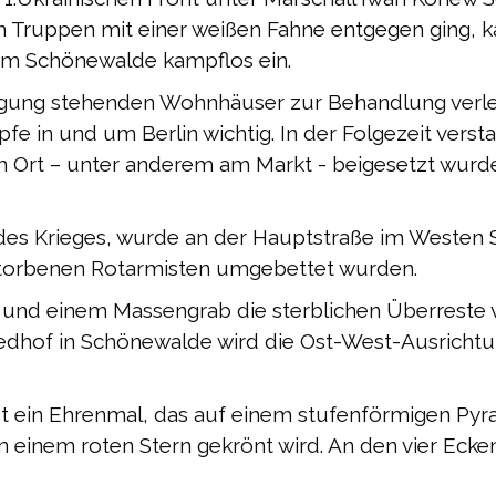
Truppen mit einer weißen Fahne entgegen ging, ka
m Schönewalde kampflos ein.
gung stehenden Wohnhäuser zur Behandlung verlet
pfe in und um Berlin wichtig. In der Folgezeit verst
im Ort – unter anderem am Markt - beigesetzt wurd
des Krieges, wurde an der Hauptstraße im Westen 
storbenen Rotarmisten umgebettet wurden.
n und einem Massengrab die sterblichen Überreste
iedhof in Schönewalde wird die Ost-West-Ausricht
st ein Ehrenmal, das auf einem stufenförmigen Pyra
n einem roten Stern gekrönt wird. An den vier Ecke