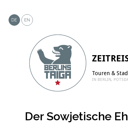
Zum
Inhalt
springen
DE
EN
ZEITREI
Touren & Sta
IN BERLIN, POTS
Der Sowjetische Eh