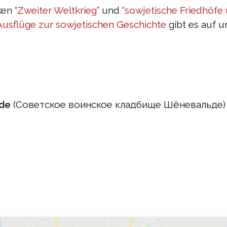
iken
“Zweiter Weltkrieg”
und
“sowjetische Friedhöfe
usflüge zur sowjetischen Geschichte
gibt es auf u
lde
(Советское воинское кладбище Шёневальде)