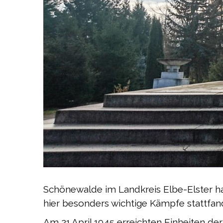
Schönewalde im Landkreis Elbe-Elster ha
hier besonders wichtige Kämpfe stattfan
Am 21.April 1945 erreichten Einheiten d