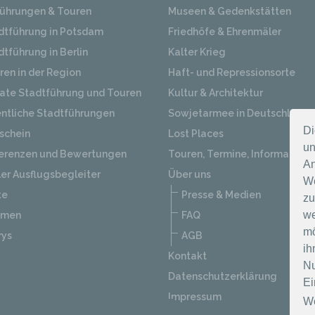
ührungen & Touren
Museen & Gedenkstätten
dtführung in Potsdam
Friedhöfe & Ehrenmäler
dtführung in Berlin
Kalter Krieg
ren in der Region
Haft- und Repressionsorte
vate Stadtführung und Touren
Kultur & Architektur
entliche Stadtführungen
Sowjetarmee in Deutschland
Di
schein
Lost Places
un
erenzen und Bewertungen
Touren, Termine, Informatione
An
ler Ausflugsbegleiter
Über uns
We
te
Presse & Medien
zu
we
emen
FAQ
mö
rys
AGB
ih
Kontakt
Nu
Datenschutzerklärung
Ei
Impressum
We