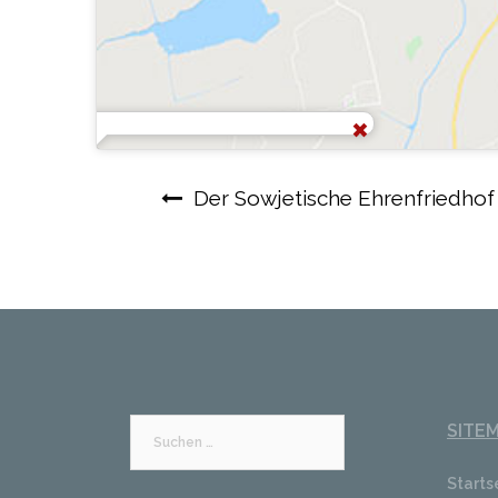
Beitragsnavigation
Der Sowjetische Ehrenfriedhof 
SITE
Suchen
nach:
Starts