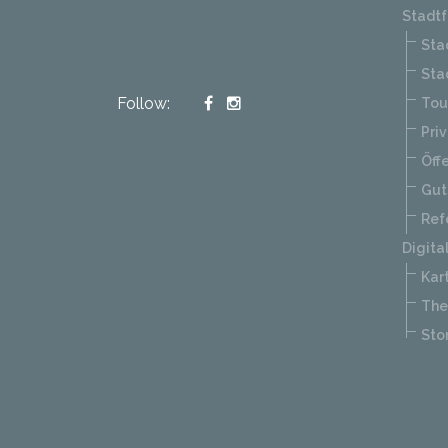
Stadtf
Sta
Sta
Follow:
Tou
Pri
Öff
Gut
Ref
Digita
Kar
Th
Sto