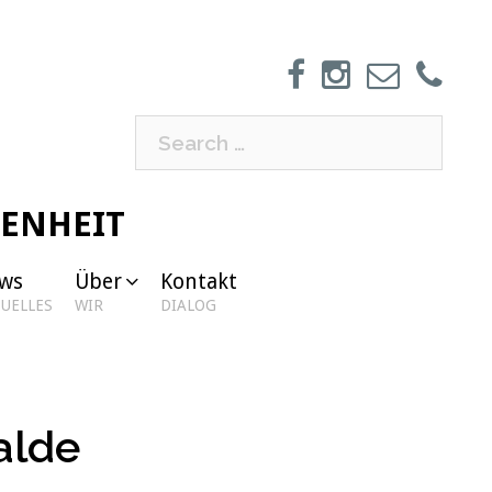
Search
for:
GENHEIT
ws
Über
Kontakt
UELLES
WIR
DIALOG
alde